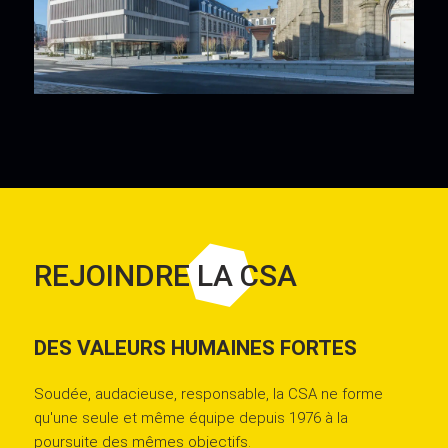
REJOINDRE LA CSA
DES VALEURS HUMAINES FORTES
Soudée, audacieuse, responsable, la CSA ne forme
qu'une seule et même équipe depuis 1976 à la
poursuite des mêmes objectifs.